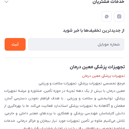
خدمات مشتریان
لار - بزرگراه دکتر دادمان - روبروی مرکز آموزشی درمانی امام رضا (ع)
مجله فروشگاه
راهنما
لیست محصولات
قوانین و مقررات
درباره ما
از جدید‌ترین تخفیف‌ها با‌ خبر شوید
حریم خصوصی
تماس با ما
ثبت
تجهیزات پزشکی معین درمان
تجهیزات پزشکی معین درمان
مرجع تخصصی تجهیزات پزشکی، تجهیزات سلامت و ورزشی
معین درمان با بیش از یک دهه تجربه در حوزه تأمین، مشاوره و عرضه تجهیزات
پزشکی، توانبخشی و سلامت و ورزشی ، با هدف فراهم نمودن دسترسی آسان،
مطمئن و آگاهانه به تجهیزات پزشکی استاندارد فعالیت می‌کند. ما با بهره‌گیری از
دانش کارشناسان مهندسی پزشکی و همکاری با برندهای معتبر داخلی و خارجی،
تلاش می‌کنیم علاوه بر تأمین تجهیزات مورد نیاز بیماران و مراکز درمانی، خدمات
مشاوره تخصصی و راهنمایی فنی را نیز در اختیار مشتریان قرار دهیم.