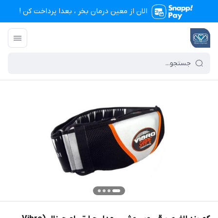
الان از معین درمان بخر ، بعدا پرداخت کن !
تجهیزات پزشکی معین درمان
/
فهرست محصولات
/
کمربند لاغری برقی ویبروشیپ مدل ح