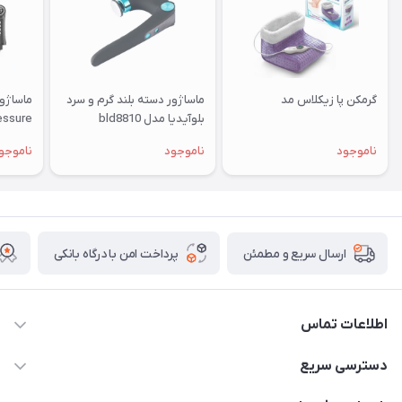
گرمکن پا زیکلاس مد
ماساژور دسته بلند گرم و سرد
بلوآیدیا مدل bld8810
Pressure با کمپ
ناموجود
ناموجود
ناموجو
پرداخت امن با درگاه بانکی
ارسال سریع و مطمئن
اطلاعات تماس
09171843500 و 07152240182
دسترسی سریع
moeindarman1@gmail.com
حساب کاربری