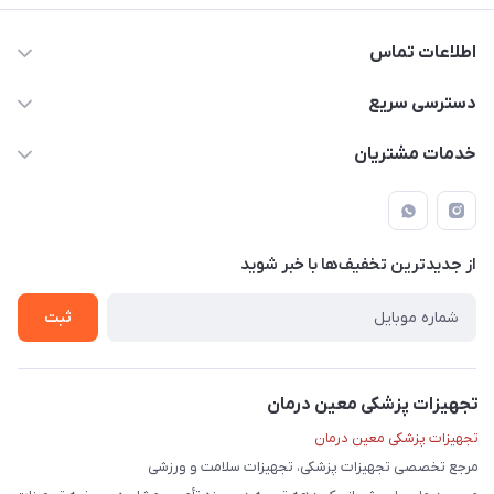
اطلاعات تماس
09171843500 و 07152240182
دسترسی سریع
moeindarman1@gmail.com
حساب کاربری
خدمات مشتریان
لار - بزرگراه دکتر دادمان - روبروی مرکز آموزشی درمانی امام رضا (ع)
مجله فروشگاه
راهنما
لیست محصولات
قوانین و مقررات
درباره ما
از جدید‌ترین تخفیف‌ها با‌ خبر شوید
حریم خصوصی
تماس با ما
ثبت
تجهیزات پزشکی معین درمان
تجهیزات پزشکی معین درمان
مرجع تخصصی تجهیزات پزشکی، تجهیزات سلامت و ورزشی