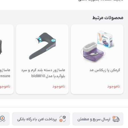
محصولات مرتبط
گرمکن پا زیکلاس مد
ماساژور دسته بلند گرم و سرد
بلوآیدیا مدل bld8810
Pressure با کمپ
ناموجود
ناموجود
ناموجو
پرداخت امن با درگاه بانکی
ارسال سریع و مطمئن