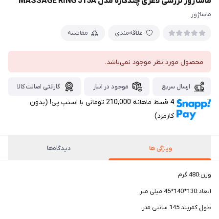
ماساژور لرزشی لاغری چندکاره مدل MASSAGE RING J15A
ماساژور
علاقه‌مندی
مقایسه
محصول مورد نظر موجود نمی‌باشد.
ارسال سریع
موجود در انبار
گارانتی اصالت کالا
4 قسط ماهانه 210,000 تومانی با اسنپ ‌پی! (بدون
کارمزد)
ویژگی ها
دیدگاه‌ها
وزن:480 گرم
ابعاد:130*140*45 میلی متر
طول کمربند:145 سانتی متر