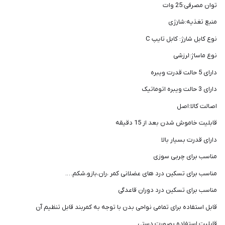
توان مصرفی:25 وات
منبع تغذیه:شارژی
نوع کابل شارژ: کابل تایپ C
نوع ماساژ:لرزشی
دارای 5 حالت قدرت ویبره
دارای 3 حالت ویبره اتوماتیک
اصالت کالا:اصل
قابلیت خاموش شدن بعد از 15 دقیقه
دارای قدرت بسیار بالا
مناسب برای چربی سوزی
مناسب برای تسکین درد های عضلانی کمر ،ران،بازو،شکم….
مناسب برای تسکین درد دوران قاعدگی
قابل استفاده برای تمامی نواحی بدن با توجه به کمربند قابل تنظیم آن
قابلیت استفاده بصورت دستی