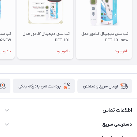
تب سنج دیجیتال گلامور مدل
تب سنج دیجیتال گلامور مدل
تب سنج
02NEW
DET-101
DET-101 new
ناموجود
ناموجود
ناموجو
پرداخت امن با درگاه بانکی
ارسال سریع و مطمئن
اطلاعات تماس
09171843500 و 07152240182
دسترسی سریع
moeindarman1@gmail.com
حساب کاربری