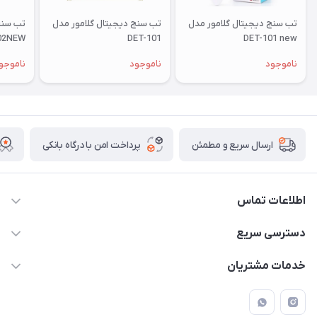
تب سنج دیجیتال گلامور مدل
تب سنج دیجیتال گلامور مدل
تب سنج
02NEW
DET-101
DET-101 new
ناموجود
ناموجود
ناموجو
پرداخت امن با درگاه بانکی
ارسال سریع و مطمئن
اطلاعات تماس
09171843500 و 07152240182
دسترسی سریع
moeindarman1@gmail.com
حساب کاربری
خدمات مشتریان
لار - بزرگراه دکتر دادمان - روبروی مرکز آموزشی درمانی امام رضا (ع)
مجله فروشگاه
راهنما
لیست محصولات