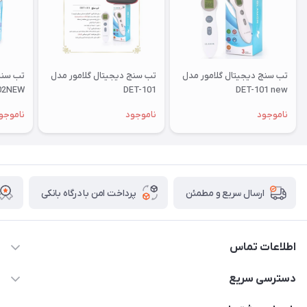
تب سنج دیجیتال گلامور مدل
تب سنج دیجیتال گلامور مدل
تب سنج
02NEW
DET-101
DET-101 new
ناموجود
ناموجود
ناموجو
پرداخت امن با درگاه بانکی
ارسال سریع و مطمئن
اطلاعات تماس
09171843500 و 07152240182
دسترسی سریع
moeindarman1@gmail.com
حساب کاربری