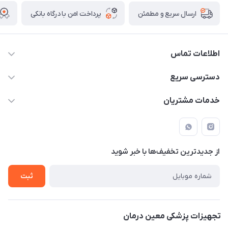
پرداخت امن با درگاه بانکی
ارسال سریع و مطمئن
اطلاعات تماس
09171843500 و 07152240182
دسترسی سریع
moeindarman1@gmail.com
حساب کاربری
خدمات مشتریان
لار - بزرگراه دکتر دادمان - روبروی مرکز آموزشی درمانی امام رضا (ع)
مجله فروشگاه
راهنما
لیست محصولات
قوانین و مقررات
درباره ما
از جدید‌ترین تخفیف‌ها با‌ خبر شوید
حریم خصوصی
تماس با ما
ثبت
تجهیزات پزشکی معین درمان