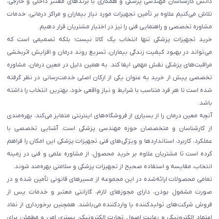
دانش کارشناسان مهندسی پزشکی و همکاری با برندهای معتبر داخلی و خارجی،
تلاش می‌کنیم علاوه بر تأمین تجهیزات مورد نیاز بیماران و مراکز درمانی، خدمات
مشاوره تخصصی و راهنمایی فنی را نیز در اختیار مشتریان قرار دهیم.
خرید تجهیزات پزشکی تنها انتخاب یک کالا نیست؛ بلکه تصمیمی است که
می‌تواند در بهبود کیفیت زندگی بیماران، تسریع روند درمان و افزایش اثربخشی
مراقبت‌های پزشکی نقش مهمی ایفا کند. به همین دلیل در معین درمان، مشاوره
تخصصی پیش از خرید به عنوان یکی از ارکان اصلی خدمت‌رسانی در نظر گرفته
شده است تا هر فرد متناسب با شرایط و نیاز واقعی خود، بهترین انتخاب را داشته
باشد.
آنچه معین درمان را از بسیاری از فروشگاه‌های اینترنتی متمایز می‌کند، بهره‌مندی
از کارشناسان و متخصصان حوزه مهندسی پزشکی است. آشنایی تخصصی با
عملکرد، کاربرد، استانداردها و ویژگی‌های فنی تجهیزات پزشکی این امکان را فراهم
کرده است تا مشتریان علاوه بر خرید محصول، از مشاوره علمی و فنی در زمینه
انتخاب، مقایسه و استفاده صحیح از تجهیزات پزشکی و سلامتی بهره‌مند شوند.
تمامی محصولات ارائه‌شده در این مجموعه از مسیرهای قانونی تأمین شده و در
صورت مشمول بودن، دارای مجوزهای لازم، گارانتی معتبر و خدمات پس از
فروش شرکت‌های تولیدکننده یا واردکننده می‌باشند. همچنین برخورداری از نماد
اعتماد الکترونیکی و رعایت اصول تجارت الکترونیک، بستری امن و مطمئن برای