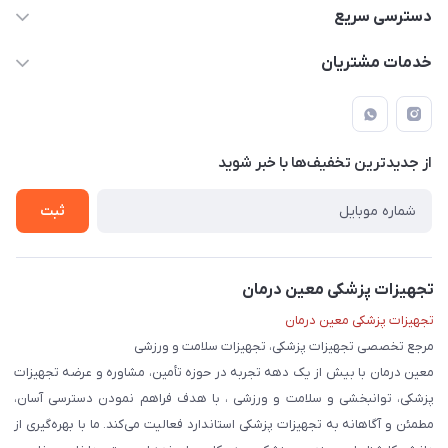
09171843500 و 07152240182
دسترسی سریع
moeindarman1@gmail.com
حساب کاربری
خدمات مشتریان
لار - بزرگراه دکتر دادمان - روبروی مرکز آموزشی درمانی امام رضا (ع)
مجله فروشگاه
راهنما
لیست محصولات
قوانین و مقررات
درباره ما
از جدید‌ترین تخفیف‌ها با‌ خبر شوید
حریم خصوصی
تماس با ما
ثبت
تجهیزات پزشکی معین درمان
تجهیزات پزشکی معین درمان
مرجع تخصصی تجهیزات پزشکی، تجهیزات سلامت و ورزشی
معین درمان با بیش از یک دهه تجربه در حوزه تأمین، مشاوره و عرضه تجهیزات
پزشکی، توانبخشی و سلامت و ورزشی ، با هدف فراهم نمودن دسترسی آسان،
مطمئن و آگاهانه به تجهیزات پزشکی استاندارد فعالیت می‌کند. ما با بهره‌گیری از