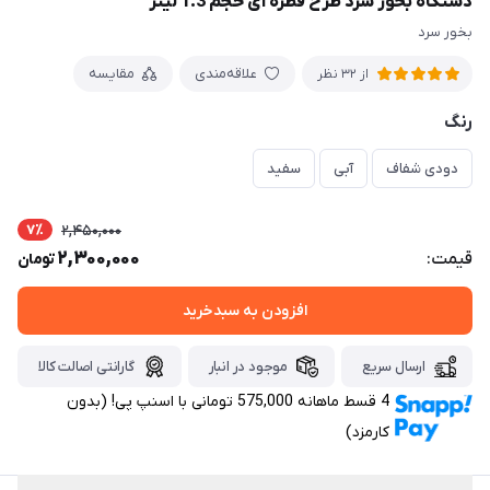
دستگاه بخور سرد طرح قطره ای حجم 1.3 لیتر
بخور سرد
علاقه‌مندی
مقایسه
از 32 نظر
رنگ
دودی شفاف
آبی
سفید
7٪
2,450,000
2,300,000
قیمت:
تومان
افزودن به سبدخرید
ارسال سریع
موجود در انبار
گارانتی اصالت کالا
4 قسط ماهانه 575,000 تومانی با اسنپ ‌پی! (بدون
کارمزد)