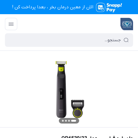
الان از معین درمان بخر ، بعدا پرداخت کن !
تجهیزات پزشکی معین درمان
/
فهرست محصولات
/
وان بلید فیلیپس مدل QP6530/23