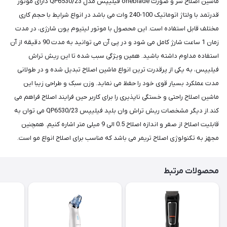
ماشین اصلاح سر و صورت oneblade فیلیپس مدل QP6530/23 دارای موتور
قدرتمد با ولتاژ اتوماتیک 100-240 وات می باشد در انواع شرایط با حجم کاری
مختلف قابل استفاده است. این محصول با موتور لیتیوم یون شارژی، در مدت
زمان 1 ساعت شارژ کامل می شود و در پی آن می توانید به مدت 90 دقیقه از آن
استفاده مداوم داشته باشید. همین ویژگی سبب شده تا این ریش تراش
فیلیپس، به یکی از پرقدرت ترین انواع ماشین اصلاح تبدیل شده و در طولانی
مدت عملکرد بسیار قوی خود را حفظ می نماید. وزن سبک و طراحی زیبا این
ماشین اصلاح راحتی و خستگی ناپذیری را برای کاربر حین فرایند اصلاح فراهم می
کند.از دیگر مشخصات ریش تراش وان بلید فیلیپس QP6530/23 می توان به
قابلیت اصلاح از صفر و اندازه اصلاح 0.5 الی 9 میلی متر اشاره کنیم. همچنین
مجهز به تکنولوژی اصلاح تریمر می باشد که مناسب برای اصلاح انواع مو است.
محصولات مرتبط