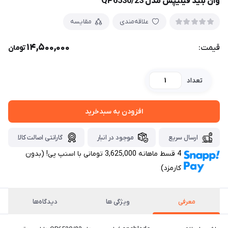
وان بلید فیلیپس مدل QP6530/23
علاقه‌مندی
مقایسه
14,500,000
قیمت:
تومان
تعداد
افزودن به سبدخرید
ارسال سریع
موجود در انبار
گارانتی اصالت کالا
4 قسط ماهانه 3,625,000 تومانی با اسنپ ‌پی! (بدون
کارمزد)
معرفی
ویژگی ها
دیدگاه‌ها