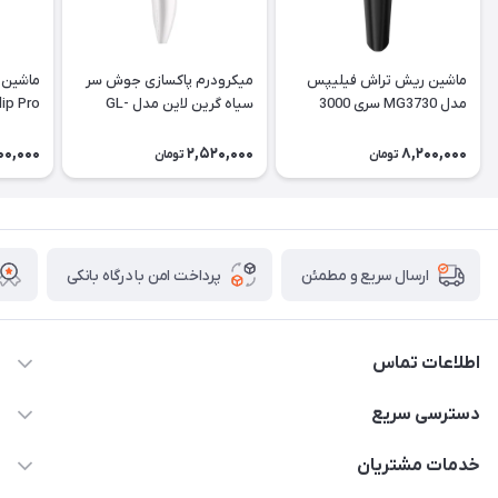
ماشین ریش تراش فیلیپس
میکرودرم پاکسازی جوش سر
ماشین 
مدل MG3730 سری 3000
سیاه گرین لاین مدل GL-
lip Pro
TM51
00,000
2,520,000
8,200,000
تومان
تومان
پرداخت امن با درگاه بانکی
ارسال سریع و مطمئن
اطلاعات تماس
09171843500 و 07152240182
دسترسی سریع
moeindarman1@gmail.com
حساب کاربری
خدمات مشتریان
لار - بزرگراه دکتر دادمان - روبروی مرکز آموزشی درمانی امام رضا (ع)
مجله فروشگاه