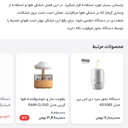
زمستان بسیار مورد استفاده قرار می‎گیرد. در این فصل خشکی هوا و استفاده از
وسایل گرمازا که بر خشکی هوا می‎افزایند، ممکن است باعث بروز مشکلات
متعددی در دستگاه تنفسی شود. برای رفع این مشکل بهتر است هوای محیط را
توسط دستگاه بخور مرطوب نگه دارید.
محصولات مرتبط
دستگاه بخور سرد دی اس پی
رطوبت ساز و خوشبوکننده هوا
دستگاه
مدل KD3083
گرین مدل RAIN CLOUD
فیشیال
3,950,000
ناموجو
3,480,000
7,100,000
12٪
تومان
تومان