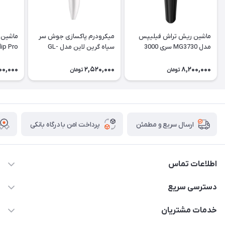
ماشین ریش تراش فیلیپس
میکرودرم پاکسازی جوش سر
ماشین 
مدل MG3730 سری 3000
سیاه گرین لاین مدل GL-
lip Pro
TM51
00,000
2,520,000
8,200,000
تومان
تومان
پرداخت امن با درگاه بانکی
ارسال سریع و مطمئن
اطلاعات تماس
09171843500 و 07152240182
دسترسی سریع
moeindarman1@gmail.com
حساب کاربری
خدمات مشتریان
لار - بزرگراه دکتر دادمان - روبروی مرکز آموزشی درمانی امام رضا (ع)
مجله فروشگاه