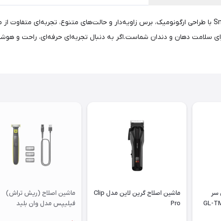
مسواک برقی هوشمند گرین‌لاین مدل Smart Brush 60° Ultrawide با طراحی ارگونومیک، برس زاویه‌دار و حالت‌های م
قه‌ای و شارژ USB-C، همراهی مطمئن برای سلامت دهان و دندان شماست.اگر به دنبال تجربه‌ای حرفه
 سر
ماشین اصلاح گرین لاین مدل Clip
ماشین اصلاح (ریش تراش)
Pro
فیلیپس مدل وان بلید
qp2724/10