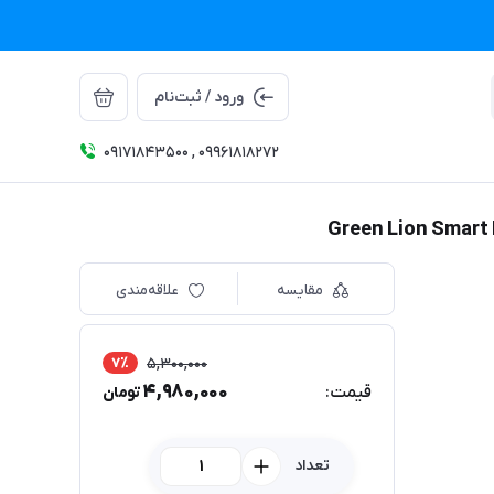
ورود / ثبت‌نام
09171843500 , 09961818272
مقایسه
علاقه‌مندی
7٪
5,300,000
4,980,000
قیمت:
تومان
تعداد