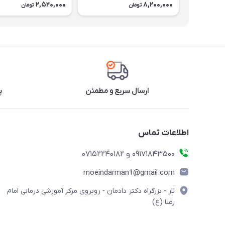
2,520,000
8,200,000
تومان
تومان
ارسال سریع و مطمئن
پ
اطلاعات تماس
09171843500 و 07152240182
moeindarman1@gmail.com
لار - بزرگراه دکتر دادمان - روبروی مرکز آموزشی درمانی امام
رضا (ع)