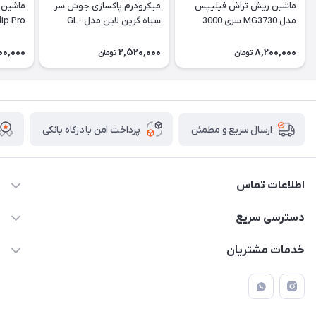
ماشین ریش تراش فیلیپس
میکرودرم پاکسازی جوش سر
ماشین 
مدل MG3730 سری 3000
سیاه گرین لاین مدل GL-
lip Pro
TM51
00,000
2,520,000
8,200,000
تومان
تومان
پرداخت امن با درگاه بانکی
ارسال سریع و مطمئن
اطلاعات تماس
09171843500 و 07152240182
دسترسی سریع
moeindarman1@gmail.com
حساب کاربری
خدمات مشتریان
لار - بزرگراه دکتر دادمان - روبروی مرکز آموزشی درمانی امام رضا (ع)
مجله فروشگاه
راهنما
لیست محصولات
قوانین و مقررات