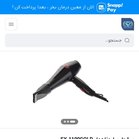
الان از معین درمان بخر ، بعدا پرداخت کن !
تجهیزات پزشکی معین درمان
/
فهرست محصولات
/
سشوار سایونا مدل SY-1100GOLD