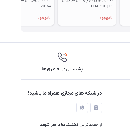
سشوار برس دار چرخشی فیلیپس
بند انداز برقی دی اس پی مدل
مدل BHA710
70164
ناموجود
ناموجود
پشتیبانی در تمام روزها
در شبکه های مجازی همراه ما باشید!
از جدید‌ترین تخفیف‌ها با‌ خبر شوید