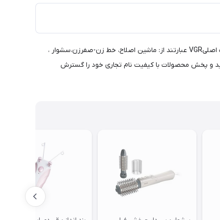
برند وی جی ار از سال ۲۰۱۵شروع به کار کرد. یک شرکت یکپارچه با تکنولوژی بالا که شامل تحقیق و توسعه ، تولید ، فروش و تجارت استمحصولات اصلیVGR عبارتند از: ماشین اصلاح، خط زن-صفرزن،سشوار ،
یفیت را به عنوان مرکز در نظر می‌گیرد.از سال ۲۰۱۹ برند نوپا وی جی ار با تولید و پخش محصولات با کیفیت نام تجاری خود را گسترش