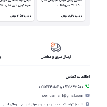
ماشین ریش تراش فیلیپس مدل
میکرودرم پاکسازی جوش
MG3730 سری 3000
سیاه گرین لاین مدل GL-TM51
2,520,000
8,200,000
تومان
تومان
ارسال سریع و مطمئن
پ
اطلاعات تماس
09171843500 و 07152240182
moeindarman1@gmail.com
لار - بزرگراه دکتر دادمان - روبروی مرکز آموزشی درمانی امام