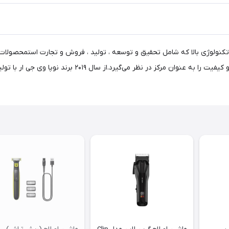
صاف کننده مو و…شرکت VGRهمیشه مشتری را به عنوان ریشه و ک