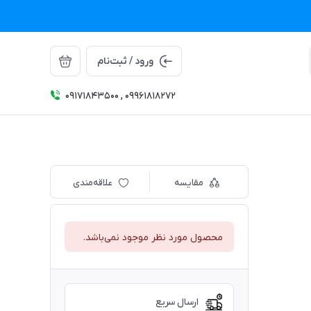
ورود / ثبت‌نام
09171843500 , 09961818272
مقایسه
علاقه‌مندی
محصول مورد نظر موجود نمی‌باشد.
ارسال سریع