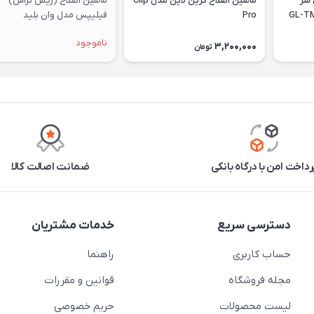
 سر
ماشین اصلاح گرین لاین مدل Clip
ماشین اصلاح (ریش تراش)
Pro
فیلیپس مدل وان بلید
qp2724/10
ناموجود
3,200,000
تومان
رداخت امن با درگاه بانکی
ضمانت اصالت کالا
دسترسی سریع
خدمات مشتریان
حساب کاربری
راهنما
مجله فروشگاه
قوانین و مقررات
لیست محصولات
حریم خصوصی