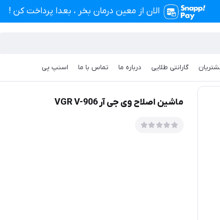
الان از معین درمان بخر ، بعدا پرداخت کن !
شتریان
گارانتی طلایی
درباره ما
تماس با ما
اسنپ پی
 VGR V-906
ماشین اصلاح وی جی آر VGR V-906